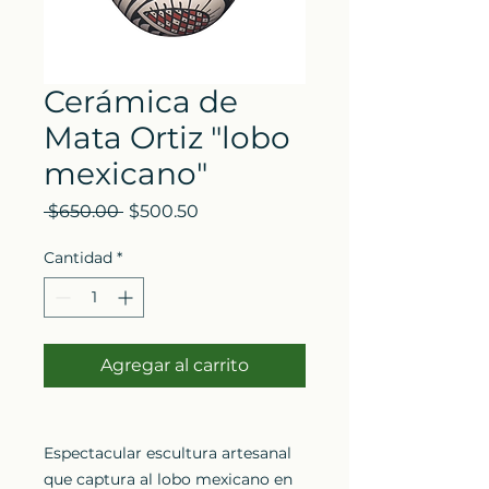
Cerámica de
Mata Ortiz "lobo
mexicano"
Precio
Precio
 $650.00 
$500.50
de
oferta
Cantidad
*
Agregar al carrito
Espectacular escultura artesanal
que captura al lobo mexicano en