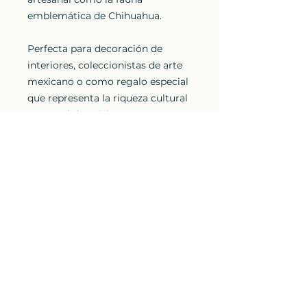
emblemática de Chihuahua.
Perfecta para decoración de
interiores, coleccionistas de arte
mexicano o como regalo especial
que representa la riqueza cultural
y natural de México.
Cada pieza es única y puede
presentar ligeras variaciones en
color y diseño, característica
distintiva del trabajo artesanal
auténtico.