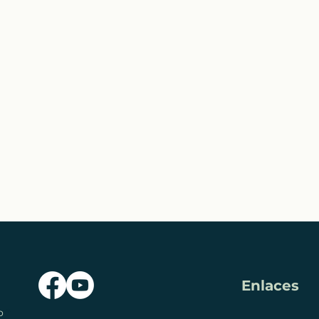
Enlaces
o