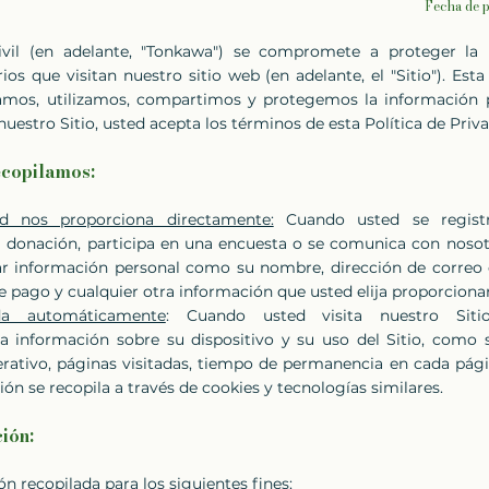
Fecha de p
vil (en adelante, "Tonkawa") se compromete a proteger la 
ios que visitan nuestro sitio web (en adelante, el "Sitio"). Est
amos, utilizamos, compartimos y protegemos la información 
 nuestro Sitio, usted acepta los términos de esta Política de Priv
ecopilamos:
d nos proporciona directamente:
Cuando usted se registr
na donación, participa en una encuesta o se comunica con nosot
ar información personal como su nombre, dirección de correo
e pago y cualquier otra información que usted elija proporciona
ada automáticamente
: Cuando usted visita nuestro Siti
 información sobre su dispositivo y su uso del Sitio, como s
rativo, páginas visitadas, tiempo de permanencia en cada pági
ión se recopila a través de cookies y tecnologías similares.
ión:
n recopilada para los siguientes fines: